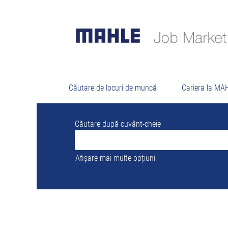
Rezu
Nu există momentan nicio poziție vacant
Cele mai recente 0 posturi publicate de 
Căutare de locuri de muncă
Cariera la MA
Căutare după cuvânt-cheie
Afișare mai multe opțiuni