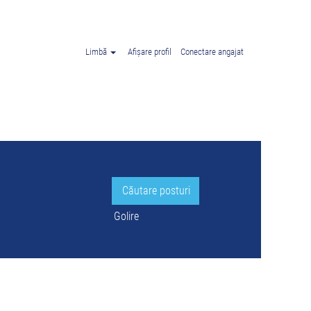
stria".
Limbă
Afișare profil
Conectare angajat
Golire