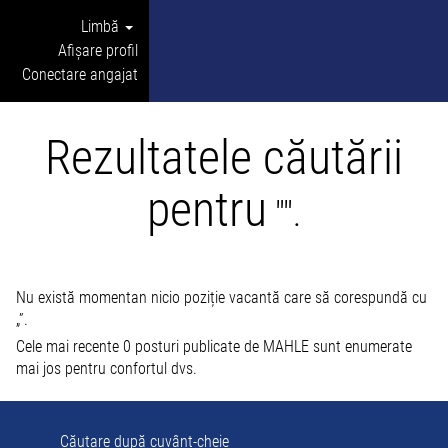
Limbă
Afișare profil
Conectare angajat
Rezultatele căutării
pentru
"".
Nu există momentan nicio poziție vacantă care să corespundă cu
„
”.
Cele mai recente 0 posturi publicate de MAHLE sunt enumerate
mai jos pentru confortul dvs.
Căutare după cuvânt-cheie