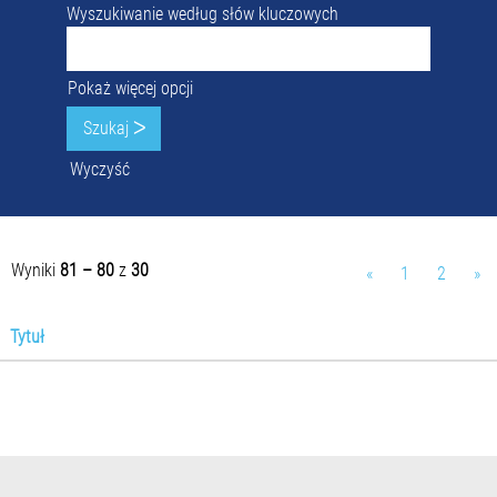
Wyszukiwanie według słów kluczowych
Pokaż więcej opcji
Wyczyść
Wyniki
81 – 80
z
30
«
1
2
»
Tytuł