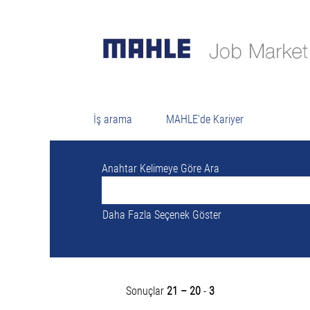
Şu anda "
" ile eşleşen açık bir pozisyon yo
MAHLE tarafından yayınlanan son 3 iş ilanı
İş arama
MAHLE'de Kariyer
Anahtar Kelimeye Göre Ara
Daha Fazla Seçenek Göster
Sonuçlar
21 – 20
-
3