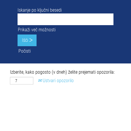
Iskanje po ključni besedi
Prikaži več možnosti
Počisti
Izberite, kako pogosto (v dneh) želite prejemati opozorila:
Ustvari opozorilo