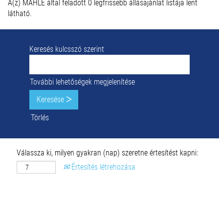
A(z) MAHLE által feladott 0 legfrissebb állásajánlat listája lent
látható.
Keresés kulcsszó szerint
További lehetőségek megjelenítése
Törlés
Válassza ki, milyen gyakran (nap) szeretne értesítést kapni:
Értesítés létrehozása