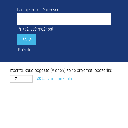
Iskanje po ključni besedi
Prikaži več možnosti
Počisti
Izberite, kako pogosto (v dneh) želite prejemati opozorila:
Ustvari opozorilo