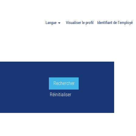
cia ET Espagne".
Langue
Visualiser le profil
Identifiant de l’employé
LE.
Réinitialiser