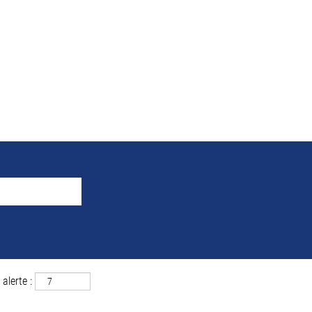
e la recherche pour
"palen
 correspondant à «
».
palencia ET Espagne
uver ci-dessous les 0 offres d’emploi les plus récentes publiées par MAH
alerte :