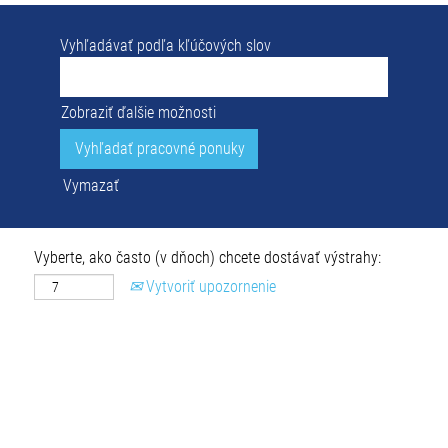
Vyhľadávať podľa kľúčových slov
Zobraziť ďalšie možnosti
Vymazať
Vyberte, ako často (v dňoch) chcete dostávať výstrahy:
Vytvoriť upozornenie