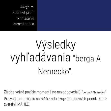
Jazyk
Zobraziť profil
Prihlásenie
zamestnanca
Výsledky
vyhľadávania
"berga A
Nemecko".
Žiadne voľné pozície momentálne nezodpovedajú "
"
berga A Nemecko
Pre vašu informáciu sa nižšie zobrazuje 0 najnovších ponúk, ktoré
zverejnil MAHLE.