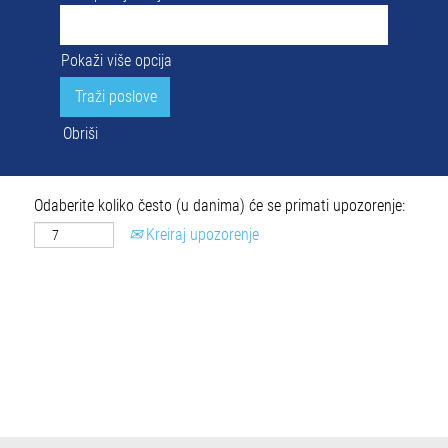
Pokaži više opcija
Obriši
Odaberite koliko često (u danima) će se primati upozorenje:
Kreiraj upozorenje