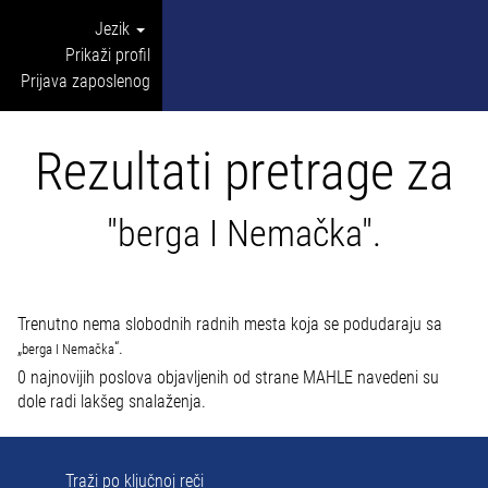
Jezik
Prikaži profil
Prijava zaposlenog
Rezultati pretrage za
"berga I Nemačka".
Trenutno nema slobodnih radnih mesta koja se podudaraju sa
„
“.
berga I Nemačka
0 najnovijih poslova objavljenih od strane MAHLE navedeni su
dole radi lakšeg snalaženja.
Traži po ključnoj reči