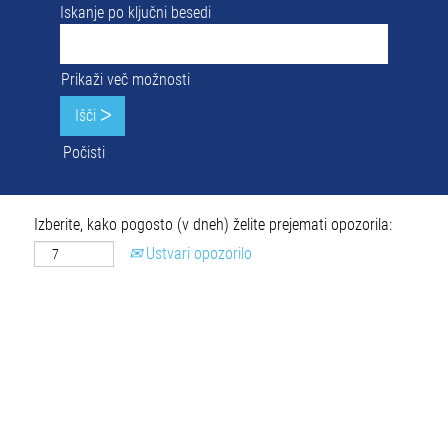
Iskanje po ključni besedi
Prikaži več možnosti
Počisti
Izberite, kako pogosto (v dneh) želite prejemati opozorila:
Ustvari opozorilo