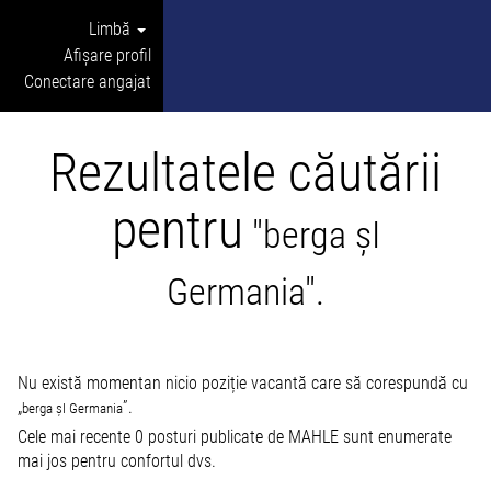
Limbă
Afișare profil
Conectare angajat
Rezultatele căutării
pentru
"berga șI
Germania".
Nu există momentan nicio poziție vacantă care să corespundă cu
„
”.
berga șI Germania
Cele mai recente 0 posturi publicate de MAHLE sunt enumerate
mai jos pentru confortul dvs.