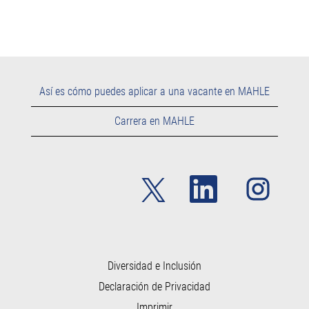
Así es cómo puedes aplicar a una vacante en MAHLE
Carrera en MAHLE
S
S
S
e
e
e
a
a
a
b
b
b
r
r
r
e
e
e
e
e
e
n
n
n
u
u
Diversidad e Inclusión
u
n
n
n
Declaración de Privacidad
a
a
a
p
p
p
Imprimir