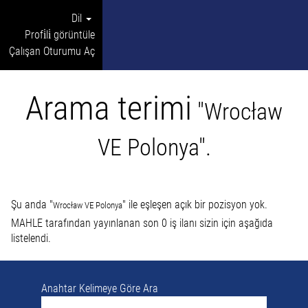
Dil
Profi̇li̇ görüntüle
Çalışan Oturumu Aç
Arama terimi
"Wrocław
VE Polonya".
Şu anda "
" ile eşleşen açık bir pozisyon yok.
Wrocław VE Polonya
MAHLE tarafından yayınlanan son 0 iş ilanı sizin için aşağıda
listelendi.
Anahtar Kelimeye Göre Ara