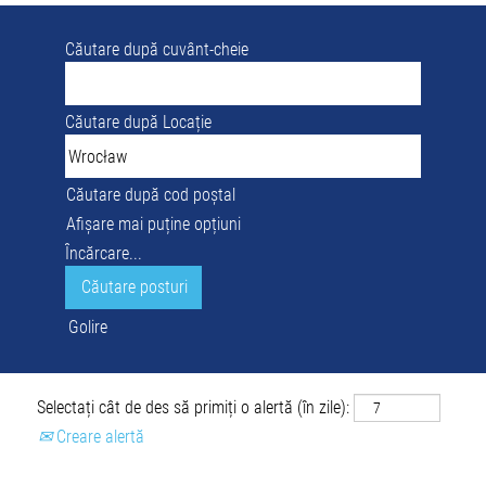
Căutare după cuvânt-cheie
Căutare după Locație
Căutare după cod poștal
Afișare mai puține opțiuni
Încărcare...
Golire
Selectați cât de des să primiți o alertă (în zile):
Creare alertă