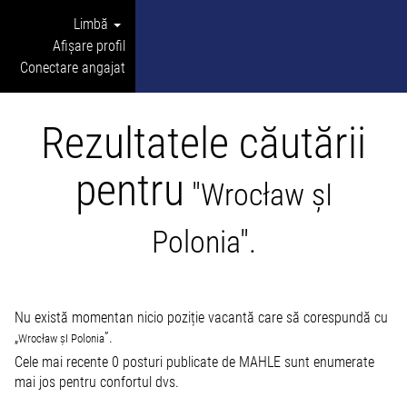
Limbă
Afișare profil
Conectare angajat
Rezultatele căutării
pentru
"Wrocław șI
Polonia".
Nu există momentan nicio poziție vacantă care să corespundă cu
„
”.
Wrocław șI Polonia
Cele mai recente 0 posturi publicate de MAHLE sunt enumerate
mai jos pentru confortul dvs.