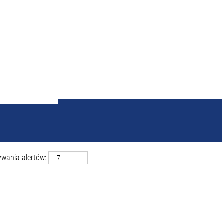
 wyników dla
"Wrocław ORAZ
ywania alertów: