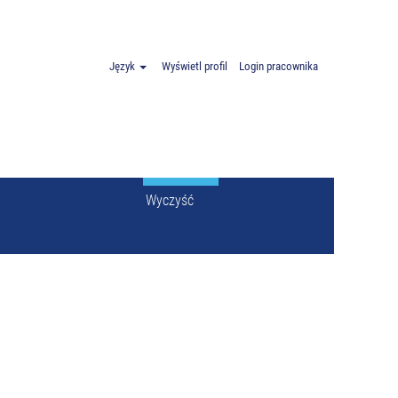
 Polska".
Język
Wyświetl profil
Login pracownika
Wyczyść