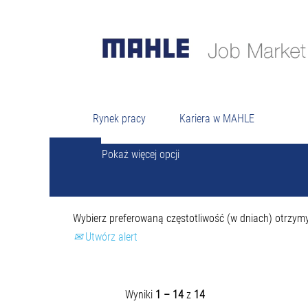
Szukaj
Wyszukiwanie według słów kluczowych
Rynek pracy
Kariera w MAHLE
Pokaż więcej opcji
Wybierz preferowaną częstotliwość (w dniach) otrzym
Utwórz alert
Wyniki
1 – 14
z
14