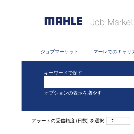
検索
現在 "
" にマ
Wrocław および ポーランド
MAHLEが掲載した最新の 0 件の
ジョブマーケット
マーレでのキャリ
キーワードで探す
オプションの表示を増やす
アラートの受信頻度 (日数) を選択: