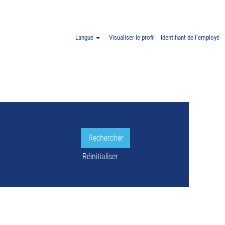
aw ET Pologne".
Langue
Visualiser le profil
Identifiant de l’employé
LE.
Réinitialiser