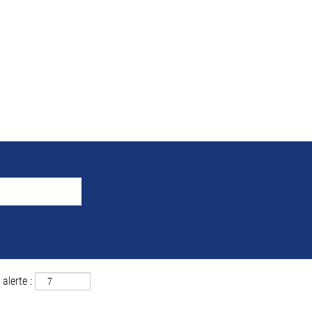
e la recherche pour
"Wrocł
 correspondant à «
».
Wrocław ET Pologne
uver ci-dessous les 0 offres d’emploi les plus récentes publiées par MAH
alerte :