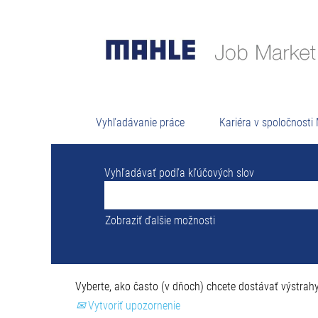
Výsled
Žiadne voľné pozície momentálne nezodp
Pre vašu informáciu sa nižšie zobrazuje 
Vyhľadávanie práce
Kariéra v spoločnost
Vyhľadávať podľa kľúčových slov
Zobraziť ďalšie možnosti
Vyberte, ako často (v dňoch) chcete dostávať výstrahy
Vytvoriť upozornenie