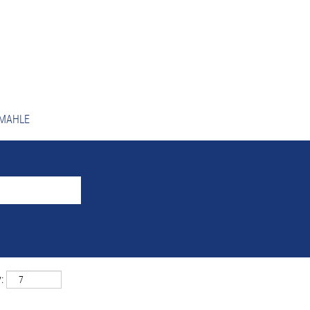
ky vyhľadávania
"Wrocław A
ovedajú "
"
Wrocław A Poľsko
0 najnovších ponúk, ktoré zverejnil MAHLE.
i MAHLE
: