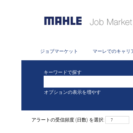
検索
現在 "
" にマ
Wrocław および ポーランド
MAHLEが掲載した最新の 0 件の
ジョブマーケット
マーレでのキャリ
キーワードで探す
オプションの表示を増やす
アラートの受信頻度 (日数) を選択: