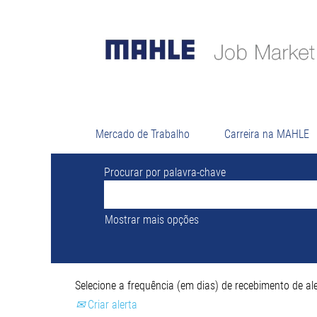
Buscar r
Atualmente, não existem vagas correspo
As 0 vagas mais recentes publicadas por
Mercado de Trabalho
Carreira na MAHLE
Procurar por palavra-chave
Mostrar mais opções
Selecione a frequência (em dias) de recebimento de ale
Criar alerta