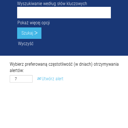
Wyszukiwanie według słów kluczowych
Pokaż więcej opcji
Wyczyść
Wybierz preferowaną częstotliwość (w dniach) otrzymywania
alertów:
Utwórz alert