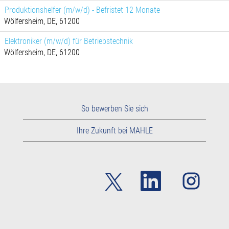
Produktionshelfer (m/w/d) - Befristet 12 Monate
Wölfersheim, DE, 61200
Elektroniker (m/w/d) für Betriebstechnik
Wölfersheim, DE, 61200
So bewerben Sie sich
Ihre Zukunft bei MAHLE
W
W
W
i
i
i
r
r
r
d
d
d
a
a
a
u
u
u
f
f
f