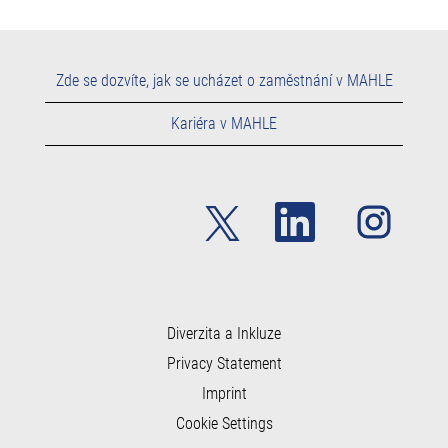
Zde se dozvíte, jak se ucházet o zaměstnání v MAHLE
Kariéra v MAHLE
O
O
O
t
t
t
e
e
e
v
v
v
ř
ř
ř
e
e
e
s
s
s
e
e
e
n
n
Diverzita a Inkluze
n
a
a
a
Privacy Statement
n
n
n
o
o
o
Imprint
v
v
v
é
é
é
Cookie Settings
k
k
k
a
a