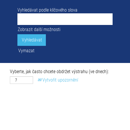
Vyhledávat podle klíčového slova
Zobrazit další možnosti
Vymazat
Vyberte, jak často chcete obdržet výstrahu (ve dnech):
Vytvořit upozornění