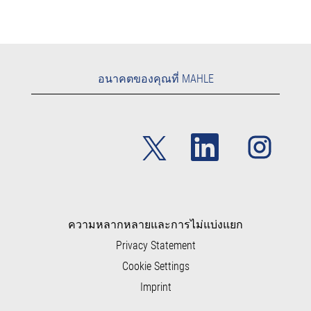
อนาคตของคุณที่ MAHLE
เ
เ
เ
ปิ
ปิ
ปิ
ด
ด
ด
ใ
ใ
ใ
น
น
น
แ
แ
แ
ท็
ท็
ท็
บ
บ
บ
ใ
ใ
ความหลากหลายและการไม่แบ่งแยก
ใ
ห
ห
ห
Privacy Statement
ม่
ม่
ม่
Cookie Settings
Imprint