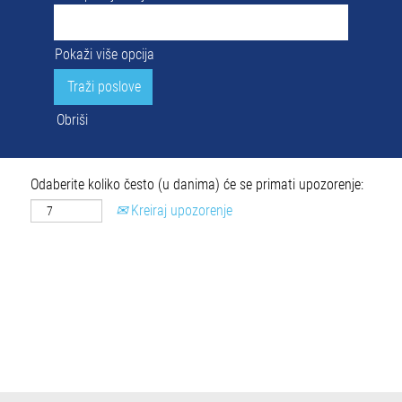
Pokaži više opcija
Obriši
Odaberite koliko često (u danima) će se primati upozorenje:
Kreiraj upozorenje