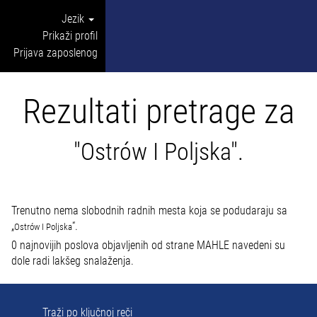
Jezik
Prikaži profil
Prijava zaposlenog
Rezultati pretrage za
"Ostrów I Poljska".
Trenutno nema slobodnih radnih mesta koja se podudaraju sa
„
“.
Ostrów I Poljska
0 najnovijih poslova objavljenih od strane MAHLE navedeni su
dole radi lakšeg snalaženja.
Traži po ključnoj reči