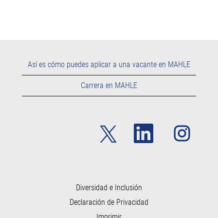
Así es cómo puedes aplicar a una vacante en MAHLE
Carrera en MAHLE
S
S
S
e
e
e
a
a
a
b
b
b
r
r
r
e
e
e
e
e
e
n
n
n
u
u
Diversidad e Inclusión
u
n
n
n
Declaración de Privacidad
a
a
a
p
p
p
Imprimir