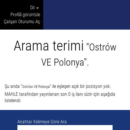
Dil
Profi̇li̇ görüntüle
Çalışan Oturumu Aç
Arama terimi
"Ostrów
VE Polonya".
Şu anda "
" ile eşleşen açık bir pozisyon yok.
Ostrów VE Polonya
MAHLE tarafından yayınlanan son 0 iş ilanı sizin için aşağıda
listelendi.
Anahtar Kelimeye Göre Ara