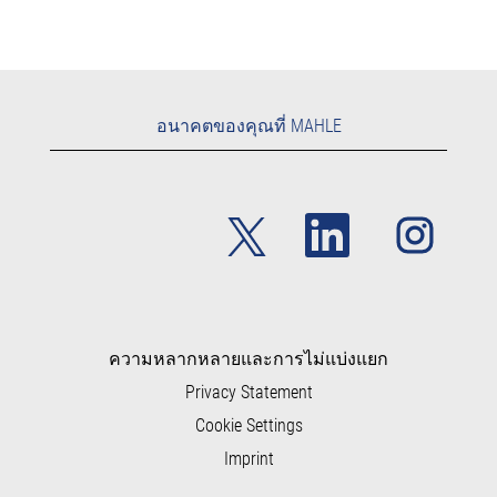
อนาคตของคุณที่ MAHLE
เ
เ
เ
ปิ
ปิ
ปิ
ด
ด
ด
ใ
ใ
ใ
น
น
น
แ
แ
แ
ท็
ท็
ท็
บ
บ
บ
ใ
ใ
ความหลากหลายและการไม่แบ่งแยก
ใ
ห
ห
ห
Privacy Statement
ม่
ม่
ม่
Cookie Settings
Imprint