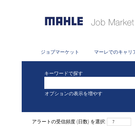
検索
現在 "
" にマ
Ostrów および ポーランド
MAHLEが掲載した最新の 0 件の
ジョブマーケット
マーレでのキャリ
キーワードで探す
オプションの表示を増やす
アラートの受信頻度 (日数) を選択: