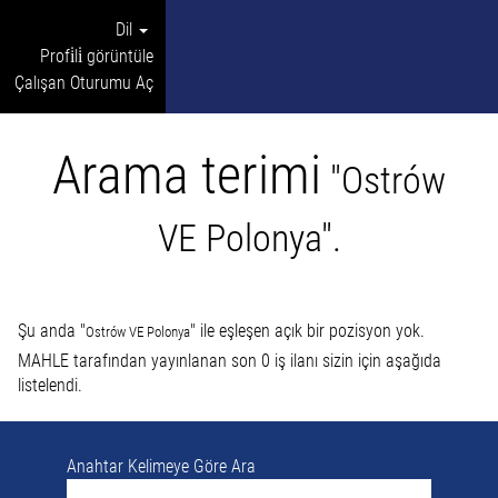
Dil
Profi̇li̇ görüntüle
Çalışan Oturumu Aç
Arama terimi
"Ostrów
VE Polonya".
Şu anda "
" ile eşleşen açık bir pozisyon yok.
Ostrów VE Polonya
MAHLE tarafından yayınlanan son 0 iş ilanı sizin için aşağıda
listelendi.
Anahtar Kelimeye Göre Ara