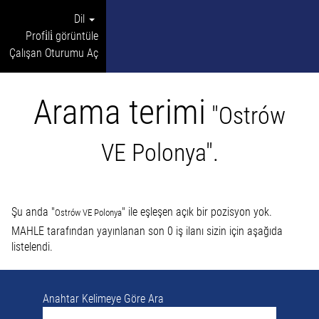
Dil
Profi̇li̇ görüntüle
Çalışan Oturumu Aç
Arama terimi
"Ostrów
VE Polonya".
Şu anda "
" ile eşleşen açık bir pozisyon yok.
Ostrów VE Polonya
MAHLE tarafından yayınlanan son 0 iş ilanı sizin için aşağıda
listelendi.
Anahtar Kelimeye Göre Ara