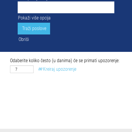
Pokaži više opcija
Obriši
Odaberite koliko često (u danima) će se primati upozorenje:
Kreiraj upozorenje