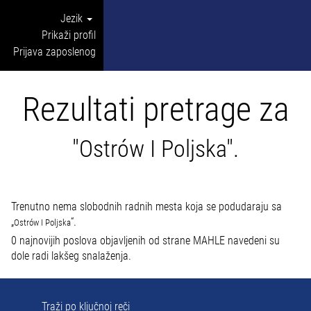
Jezik
Prikaži profil
Prijava zaposlenog
Rezultati pretrage za
"Ostrów I Poljska".
Trenutno nema slobodnih radnih mesta koja se podudaraju sa
„
“.
Ostrów I Poljska
0 najnovijih poslova objavljenih od strane MAHLE navedeni su
dole radi lakšeg snalaženja.
Traži po ključnoj reči