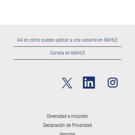
Así es cómo puedes aplicar a una vacante en MAHLE
Carrera en MAHLE
S
S
S
e
e
e
a
a
a
b
b
b
r
r
r
e
e
e
e
e
e
n
n
n
u
u
Diversidad e Inclusión
u
n
n
n
Declaración de Privacidad
a
a
a
p
p
p
Imprimir