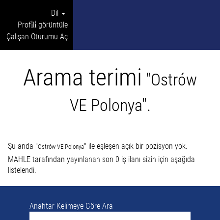
Dil
Profi̇li̇ görüntüle
Çalışan Oturumu Aç
Arama terimi
"Ostrów
VE Polonya".
Şu anda "
" ile eşleşen açık bir pozisyon yok.
Ostrów VE Polonya
MAHLE tarafından yayınlanan son 0 iş ilanı sizin için aşağıda
listelendi.
Anahtar Kelimeye Göre Ara