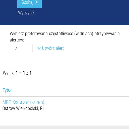
Wyczyść
Wybierz preferowaną częstotliwość (w dniach) otrzymywania
alertów:
Utwórz alert
Wyniki
1 – 1
z
1
Tytuł
MRP Kontroler (k/m/n)
Ostrow Wielkopolski, PL