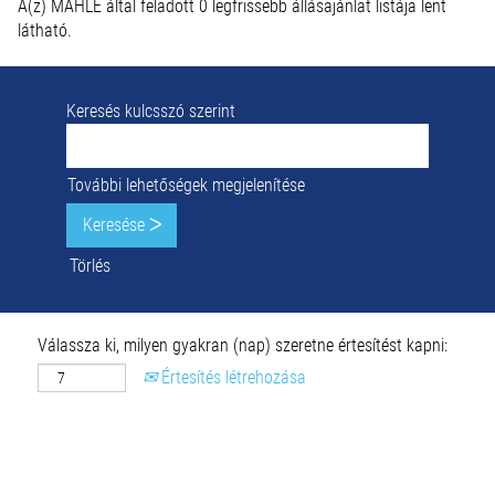
A(z) MAHLE által feladott 0 legfrissebb állásajánlat listája lent
látható.
Keresés kulcsszó szerint
További lehetőségek megjelenítése
Törlés
Válassza ki, milyen gyakran (nap) szeretne értesítést kapni:
Értesítés létrehozása