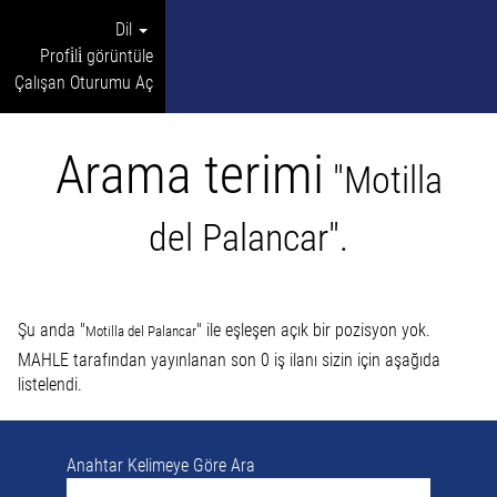
Dil
Profi̇li̇ görüntüle
Çalışan Oturumu Aç
Arama terimi
"Motilla
del Palancar".
Şu anda "
" ile eşleşen açık bir pozisyon yok.
Motilla del Palancar
MAHLE tarafından yayınlanan son 0 iş ilanı sizin için aşağıda
listelendi.
Anahtar Kelimeye Göre Ara