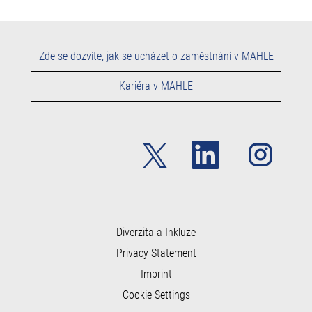
Zde se dozvíte, jak se ucházet o zaměstnání v MAHLE
Kariéra v MAHLE
O
O
O
t
t
t
e
e
e
v
v
v
ř
ř
ř
e
e
e
s
s
s
e
e
e
n
n
Diverzita a Inkluze
n
a
a
a
Privacy Statement
n
n
n
o
o
o
Imprint
v
v
v
é
é
é
Cookie Settings
k
k
k
a
a