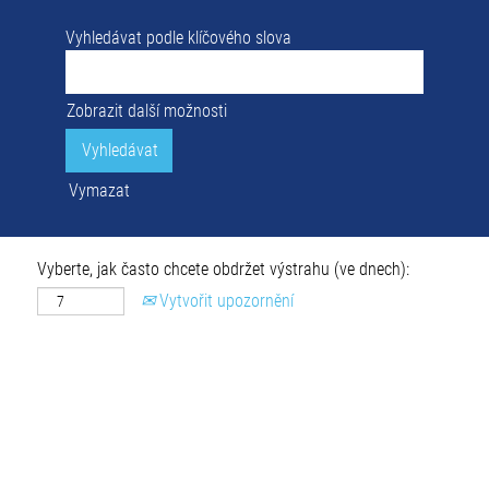
Vyhledávat podle klíčového slova
Zobrazit další možnosti
Vymazat
Vyberte, jak často chcete obdržet výstrahu (ve dnech):
Vytvořit upozornění