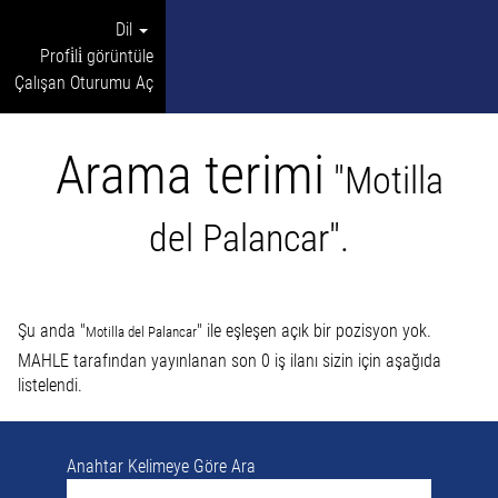
Dil
Profi̇li̇ görüntüle
Çalışan Oturumu Aç
Arama terimi
"Motilla
del Palancar".
Şu anda "
" ile eşleşen açık bir pozisyon yok.
Motilla del Palancar
MAHLE tarafından yayınlanan son 0 iş ilanı sizin için aşağıda
listelendi.
Anahtar Kelimeye Göre Ara