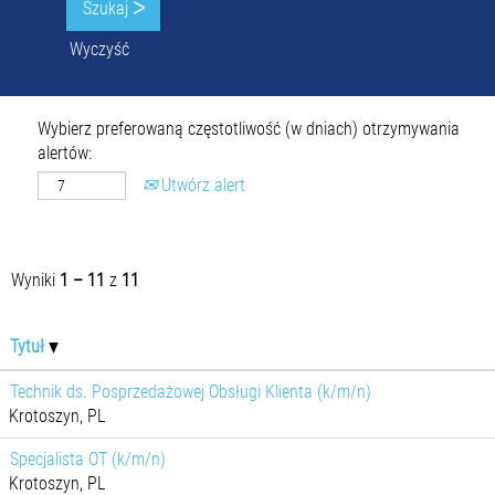
Wyczyść
Wybierz preferowaną częstotliwość (w dniach) otrzymywania
alertów:
Utwórz alert
Wyniki
1 – 11
z
11
Tytuł
Technik ds. Posprzedażowej Obsługi Klienta (k/m/n)
Krotoszyn, PL
Specjalista OT (k/m/n)
Krotoszyn, PL