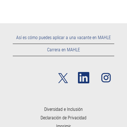
Así es cómo puedes aplicar a una vacante en MAHLE
Carrera en MAHLE
S
S
S
e
e
e
a
a
a
b
b
b
r
r
r
e
e
e
e
e
e
n
n
n
u
u
Diversidad e Inclusión
u
n
n
n
Declaración de Privacidad
a
a
a
p
p
p
Imprimir