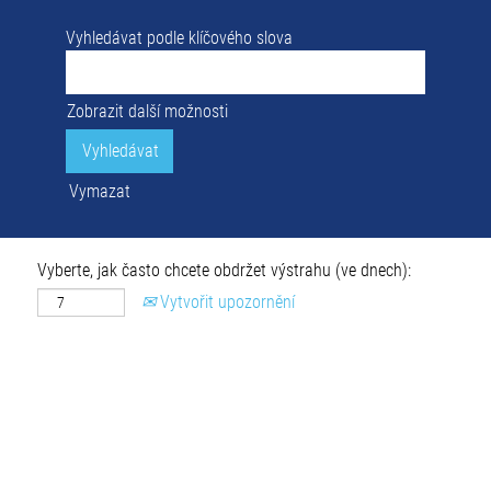
Vyhledávat podle klíčového slova
Zobrazit další možnosti
Vymazat
Vyberte, jak často chcete obdržet výstrahu (ve dnech):
Vytvořit upozornění