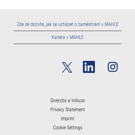
Zde se dozvíte, jak se ucházet o zaměstnání v MAHLE
Kariéra v MAHLE
O
O
O
t
t
t
e
e
e
v
v
v
ř
ř
ř
e
e
e
s
s
s
e
e
e
n
n
Diverzita a Inkluze
n
a
a
a
Privacy Statement
n
n
n
o
o
o
Imprint
v
v
v
é
é
é
Cookie Settings
k
k
k
a
a