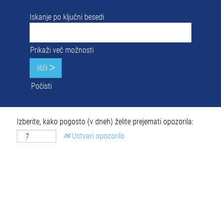
Iskanje po ključni besedi
Prikaži več možnosti
Počisti
Izberite, kako pogosto (v dneh) želite prejemati opozorila:
Ustvari opozorilo