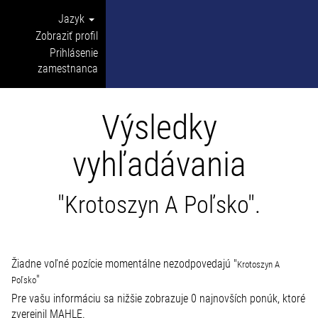
Jazyk
Zobraziť profil
Prihlásenie
zamestnanca
Výsledky
vyhľadávania
"Krotoszyn A Poľsko".
Žiadne voľné pozície momentálne nezodpovedajú "
Krotoszyn A
"
Poľsko
Pre vašu informáciu sa nižšie zobrazuje 0 najnovších ponúk, ktoré
zverejnil MAHLE.