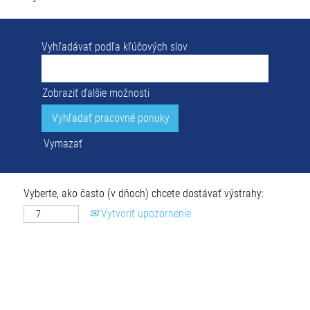
Vyhľadávať podľa kľúčových slov
Zobraziť ďalšie možnosti
Vymazať
Vyberte, ako často (v dňoch) chcete dostávať výstrahy:
Vytvoriť upozornenie