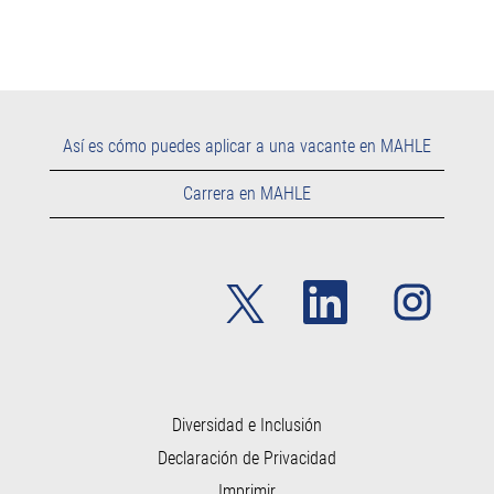
Así es cómo puedes aplicar a una vacante en MAHLE
Carrera en MAHLE
S
S
S
e
e
e
a
a
a
b
b
b
r
r
r
e
e
e
e
e
e
n
n
n
u
u
Diversidad e Inclusión
u
n
n
n
Declaración de Privacidad
a
a
a
p
p
p
Imprimir