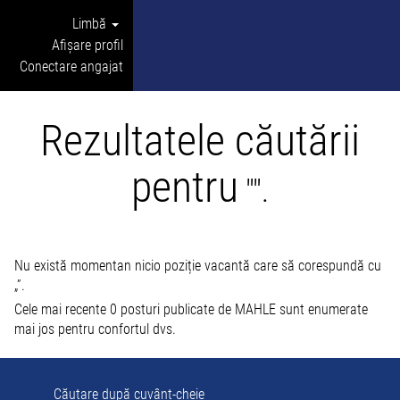
Limbă
Afișare profil
Conectare angajat
Rezultatele căutării
pentru
"".
Nu există momentan nicio poziție vacantă care să corespundă cu
„
”.
Cele mai recente 0 posturi publicate de MAHLE sunt enumerate
mai jos pentru confortul dvs.
Căutare după cuvânt-cheie