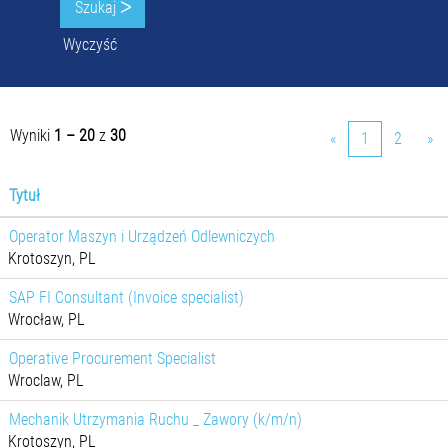
Wyczyść
Wyniki
1 – 20
z
30
«
1
2
»
Tytuł
Operator Maszyn i Urządzeń Odlewniczych
Krotoszyn, PL
SAP FI Consultant (Invoice specialist)
Wrocław, PL
Operative Procurement Specialist
Wroclaw, PL
Mechanik Utrzymania Ruchu _ Zawory (k/m/n)
Krotoszyn, PL