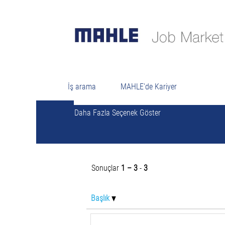
Anahtar Kelimeye Göre Ara
İş arama
MAHLE'de Kariyer
Daha Fazla Seçenek Göster
Sonuçlar
1 – 3
-
3
Başlık