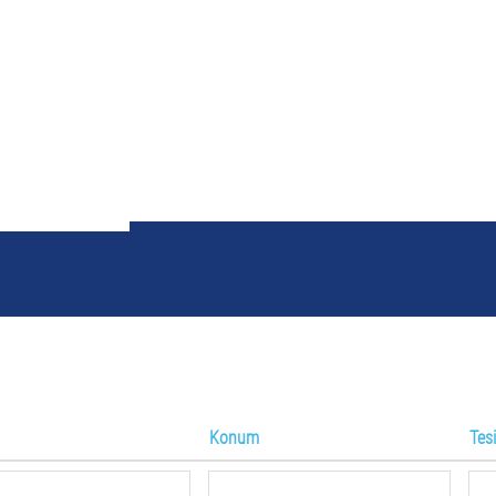
Arama terimi
"".
Konum
Tes