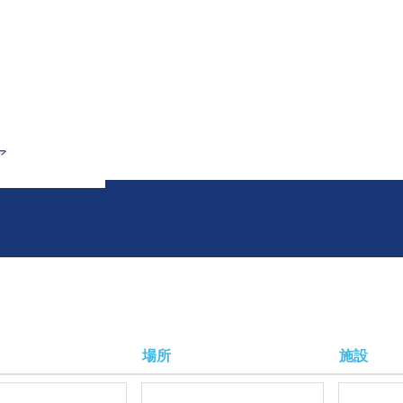
検索結果:
"".
ア
場所
施設