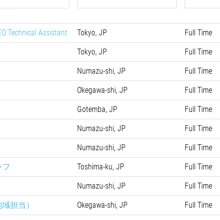
EO Technical Assistant
Tokyo, JP
Full Time
Tokyo, JP
Full Time
Numazu-shi, JP
Full Time
Okegawa-shi, JP
Full Time
Gotemba, JP
Full Time
Numazu-shi, JP
Full Time
Numazu-shi, JP
Full Time
ッフ
Toshima-ku, JP
Full Time
Numazu-shi, JP
Full Time
地域担当）
Okegawa-shi, JP
Full Time