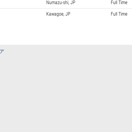
Numazu-shi, JP
Full Time
Kawagoe, JP
Full Time
ア